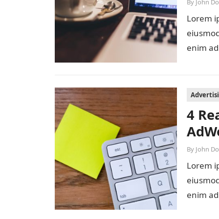
By
John D
Lorem ip
eiusmod 
enim ad
Advertis
4 Re
AdWo
By
John D
Lorem ip
eiusmod 
enim ad