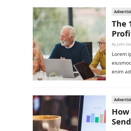
Advertis
The 
Prof
By
John D
Lorem ip
eiusmod 
enim ad
Advertis
How 
Send