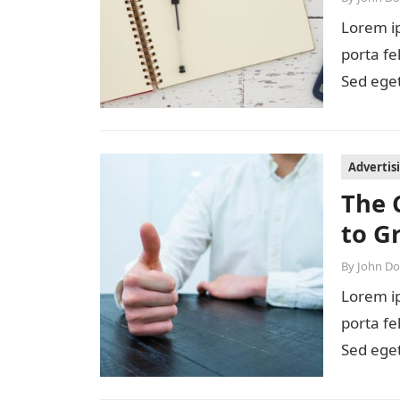
Lorem ip
porta fe
Sed eget
diam…
Advertis
The 
to G
By
John D
Lorem ip
porta fe
Sed eget
diam…