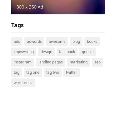
Tags
ads
adwords
awesome
blog
books
copywriting
design
facebook
google
instagram
landing pages
marketing
seo
tag
tag one
tag two
twitter
wordpress