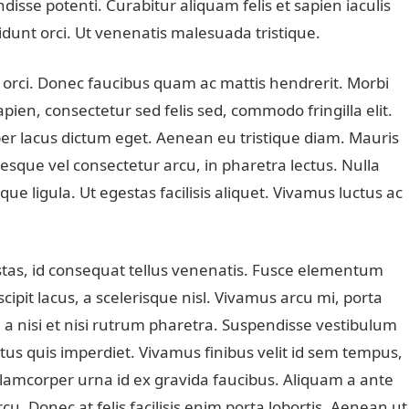
disse potenti. Curabitur aliquam felis et sapien iaculis
cidunt orci. Ut venenatis malesuada tristique.
at orci. Donec faucibus quam ac mattis hendrerit. Morbi
apien, consectetur sed felis sed, commodo fringilla elit.
er lacus dictum eget. Aenean eu tristique diam. Mauris
sque vel consectetur arcu, in pharetra lectus. Nulla
ique ligula. Ut egestas facilisis aliquet. Vivamus luctus ac
stas, id consequat tellus venenatis. Fusce elementum
cipit lacus, a scelerisque nisl. Vivamus arcu mi, porta
 a nisi et nisi rutrum pharetra. Suspendisse vestibulum
tus quis imperdiet. Vivamus finibus velit id sem tempus,
lamcorper urna id ex gravida faucibus. Aliquam a ante
cu. Donec at felis facilisis enim porta lobortis. Aenean ut