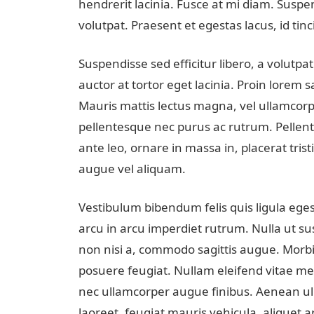
hendrerit lacinia. Fusce at mi diam. Suspen
volutpat. Praesent et egestas lacus, id tin
Suspendisse sed efficitur libero, a volutp
auctor at tortor eget lacinia. Proin lorem s
Mauris mattis lectus magna, vel ullamcorp
pellentesque nec purus ac rutrum. Pellente
ante leo, ornare in massa in, placerat trist
augue vel aliquam.
Vestibulum bibendum felis quis ligula ege
arcu in arcu imperdiet rutrum. Nulla ut sus
non nisi a, commodo sagittis augue. Morbi
posuere feugiat. Nullam eleifend vitae me
nec ullamcorper augue finibus. Aenean ul
laoreet, feugiat mauris vehicula, aliquet ar