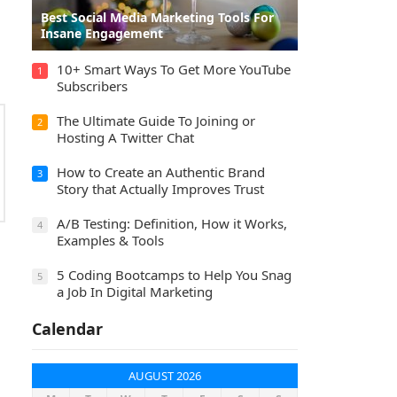
Best Social Media Marketing Tools For
Insane Engagement
10+ Smart Ways To Get More YouTube
1
Subscribers
The Ultimate Guide To Joining or
2
Hosting A Twitter Chat
How to Create an Authentic Brand
3
Story that Actually Improves Trust
A/B Testing: Definition, How it Works,
4
Examples & Tools
5 Coding Bootcamps to Help You Snag
5
a Job In Digital Marketing
Calendar
AUGUST 2026