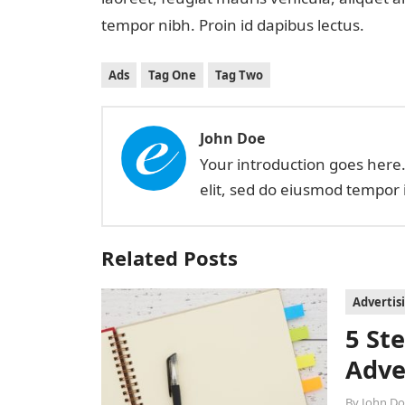
tempor nibh. Proin id dapibus lectus.
Ads
Tag One
Tag Two
John Doe
Your introduction goes here.
elit, sed do eiusmod tempor 
Related Posts
Advertis
5 St
Adve
By
John D