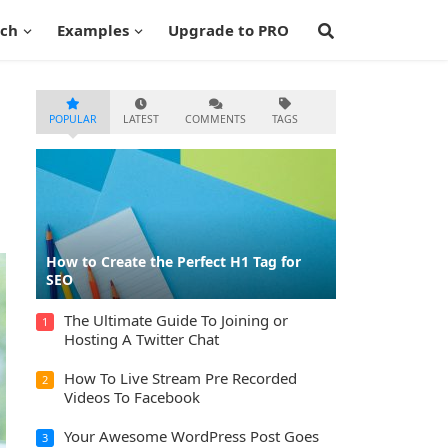
ech
Examples
Upgrade to PRO
POPULAR
LATEST
COMMENTS
TAGS
How to Create the Perfect H1 Tag for
SEO
The Ultimate Guide To Joining or
1
Hosting A Twitter Chat
How To Live Stream Pre Recorded
2
Videos To Facebook
Your Awesome WordPress Post Goes
3