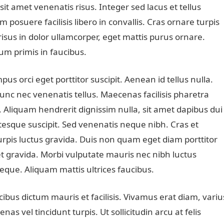
 sit amet venenatis risus. Integer sed lacus et tellus
posuere facilisis libero in convallis. Cras ornare turpis
 risus in dolor ullamcorper, eget mattis purus ornare.
m primis in faucibus.
us orci eget porttitor suscipit. Aenean id tellus nulla.
 Nunc nec venenatis tellus. Maecenas facilisis pharetra
 Aliquam hendrerit dignissim nulla, sit amet dapibus dui
esque suscipit. Sed venenatis neque nibh. Cras et
urpis luctus gravida. Duis non quam eget diam porttitor
met gravida. Morbi vulputate mauris nec nibh luctus
eque. Aliquam mattis ultrices faucibus.
ucibus dictum mauris et facilisis. Vivamus erat diam, variu
s vel tincidunt turpis. Ut sollicitudin arcu at felis