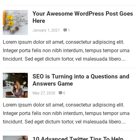
ullamco laboris nisi…
Your Awesome WordPress Post Goes
Here
January 1, 2021
1
Lorem ipsum dolor sit amet, consectetur adipiscing elit.
Integer porta felis non nibh interdum, tempus tempor urna
tincidunt. Sed eget dictum tortor, vel malesuada libero.
Aliquam mattis diam at nunc…
SEO is Turning into a Questions and
Answers Game
May 27, 2020
0
Lorem ipsum dolor sit amet, consectetur adipiscing elit.
Integer porta felis non nibh interdum, tempus tempor urna
tincidunt. Sed eget dictum tortor, vel malesuada libero.
Aliquam mattis diam at nunc…
10 Advanced Twitter Tips To Help