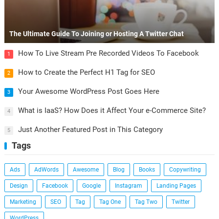
The Ultimate Guide To Joining or Hosting A Twitter Chat
How To Live Stream Pre Recorded Videos To Facebook
1
How to Create the Perfect H1 Tag for SEO
2
Your Awesome WordPress Post Goes Here
3
What is IaaS? How Does it Affect Your e-Commerce Site?
4
Just Another Featured Post in This Category
5
Tags
Ads
AdWords
Awesome
Blog
Books
Copywriting
Design
Facebook
Google
Instagram
Landing Pages
Marketing
SEO
Tag
Tag One
Tag Two
Twitter
WordPress