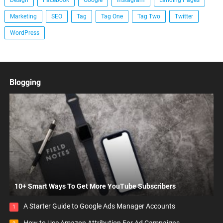
Design
Facebook
Google
Instagram
Landing Pages
Marketing
SEO
Tag
Tag One
Tag Two
Twitter
WordPress
Blogging
10+ Smart Ways To Get More YouTube Subscribers
A Starter Guide to Google Ads Manager Accounts
1