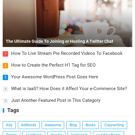
The Ultimate Guide To Joining or Hosting A Twitter Chat
How To Live Stream Pre Recorded Videos To Facebook
1
How to Create the Perfect H1 Tag for SEO
2
Your Awesome WordPress Post Goes Here
3
What is IaaS? How Does it Affect Your e-Commerce Site?
4
Just Another Featured Post in This Category
5
Tags
Ads
AdWords
Awesome
Blog
Books
Copywriting