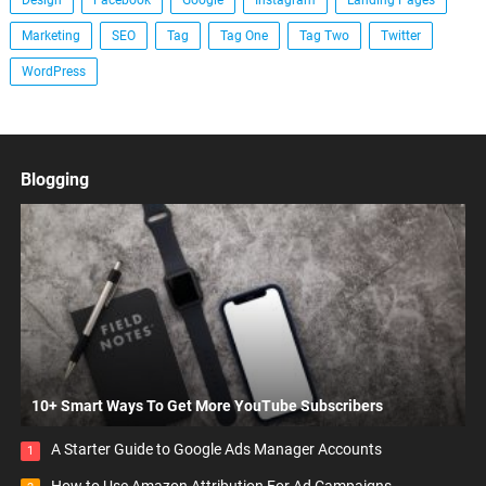
Design
Facebook
Google
Instagram
Landing Pages
Marketing
SEO
Tag
Tag One
Tag Two
Twitter
WordPress
Blogging
10+ Smart Ways To Get More YouTube Subscribers
A Starter Guide to Google Ads Manager Accounts
1