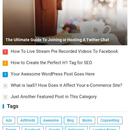
The Ultimate Guide To Joining or Hosting A Twitter Chat
How To Live Stream Pre Recorded Videos To Facebook
1
How to Create the Perfect H1 Tag for SEO
2
Your Awesome WordPress Post Goes Here
3
What is IaaS? How Does it Affect Your e-Commerce Site?
4
Just Another Featured Post in This Category
5
Tags
Ads
AdWords
Awesome
Blog
Books
Copywriting