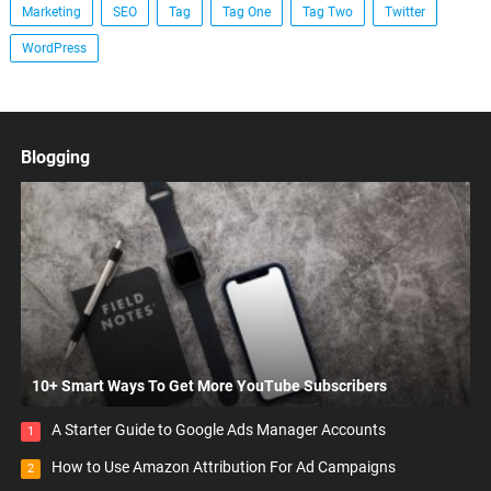
Marketing
SEO
Tag
Tag One
Tag Two
Twitter
WordPress
Blogging
10+ Smart Ways To Get More YouTube Subscribers
A Starter Guide to Google Ads Manager Accounts
1
How to Use Amazon Attribution For Ad Campaigns
2