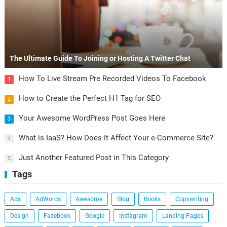
The Ultimate Guide To Joining or Hosting A Twitter Chat
How To Live Stream Pre Recorded Videos To Facebook
1
How to Create the Perfect H1 Tag for SEO
2
Your Awesome WordPress Post Goes Here
3
What is IaaS? How Does it Affect Your e-Commerce Site?
4
Just Another Featured Post in This Category
5
Tags
Ads
AdWords
Awesome
Blog
Books
Copywriting
Design
Facebook
Google
Instagram
Landing Pages