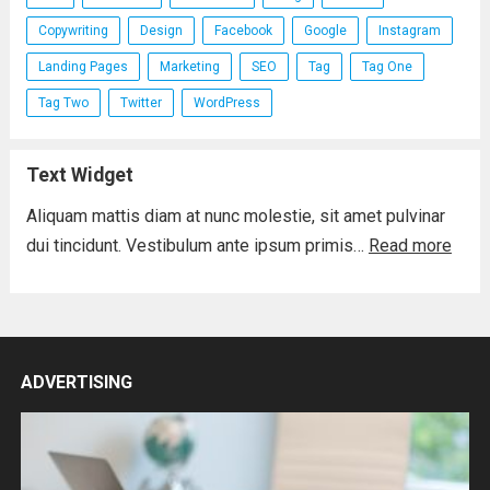
Copywriting
Design
Facebook
Google
Instagram
Landing Pages
Marketing
SEO
Tag
Tag One
Tag Two
Twitter
WordPress
Text Widget
Aliquam mattis diam at nunc molestie, sit amet pulvinar
dui tincidunt. Vestibulum ante ipsum primis…
Read more
ADVERTISING