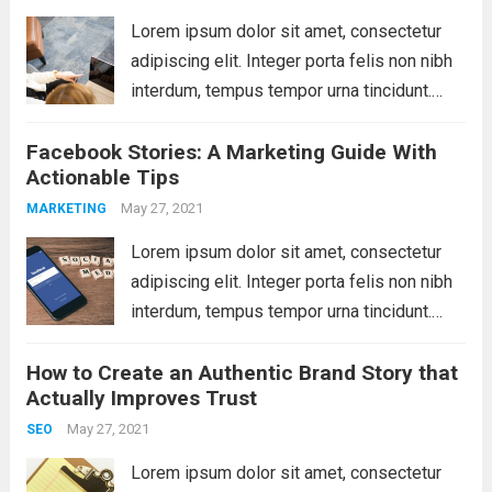
Lorem ipsum dolor sit amet, consectetur
adipiscing elit. Integer porta felis non nibh
interdum, tempus tempor urna tincidunt.
Sed eget dictum tortor, vel malesuada
Facebook Stories: A Marketing Guide With
libero. Aliquam mattis diam at nunc
Actionable Tips
molestie, sit amet pulvinar dui tincidunt.
Vestibulum ante ipsum primis...
May 27, 2021
Read more
MARKETING
Lorem ipsum dolor sit amet, consectetur
adipiscing elit. Integer porta felis non nibh
interdum, tempus tempor urna tincidunt.
Sed eget dictum tortor, vel malesuada
How to Create an Authentic Brand Story that
libero. Aliquam mattis diam at nunc
Actually Improves Trust
molestie, sit amet pulvinar dui tincidunt.
Vestibulum ante ipsum primis...
May 27, 2021
Read more
SEO
Lorem ipsum dolor sit amet, consectetur