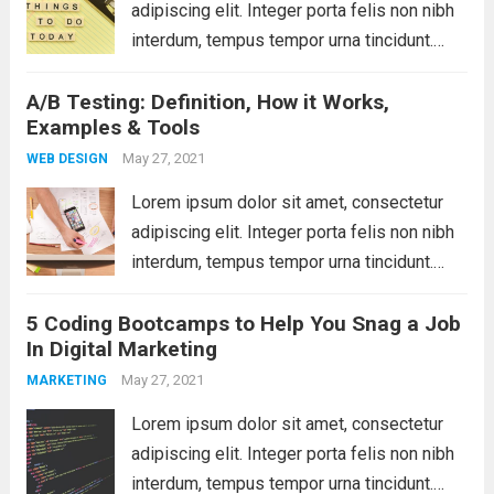
adipiscing elit. Integer porta felis non nibh
interdum, tempus tempor urna tincidunt.
Sed eget dictum tortor, vel malesuada
A/B Testing: Definition, How it Works,
libero. Aliquam mattis diam at nunc
Examples & Tools
molestie, sit amet pulvinar dui tincidunt.
Vestibulum ante ipsum primis...
May 27, 2021
Read more
WEB DESIGN
Lorem ipsum dolor sit amet, consectetur
adipiscing elit. Integer porta felis non nibh
interdum, tempus tempor urna tincidunt.
Sed eget dictum tortor, vel malesuada
5 Coding Bootcamps to Help You Snag a Job
libero. Aliquam mattis diam at nunc
In Digital Marketing
molestie, sit amet pulvinar dui tincidunt.
Vestibulum ante ipsum primis...
May 27, 2021
Read more
MARKETING
Lorem ipsum dolor sit amet, consectetur
adipiscing elit. Integer porta felis non nibh
interdum, tempus tempor urna tincidunt.