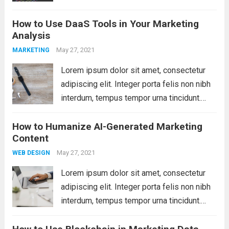
Sed eget dictum tortor, vel malesuada
How to Use DaaS Tools in Your Marketing
libero. Aliquam mattis diam at nunc
Analysis
molestie, sit amet pulvinar dui tincidunt.
Vestibulum ante ipsum primis...
May 27, 2021
Read more
MARKETING
Lorem ipsum dolor sit amet, consectetur
adipiscing elit. Integer porta felis non nibh
interdum, tempus tempor urna tincidunt.
Sed eget dictum tortor, vel malesuada
How to Humanize AI-Generated Marketing
libero. Aliquam mattis diam at nunc
Content
molestie, sit amet pulvinar dui tincidunt.
Vestibulum ante ipsum primis...
May 27, 2021
Read more
WEB DESIGN
Lorem ipsum dolor sit amet, consectetur
adipiscing elit. Integer porta felis non nibh
interdum, tempus tempor urna tincidunt.
Sed eget dictum tortor, vel malesuada
libero. Aliquam mattis diam at nunc