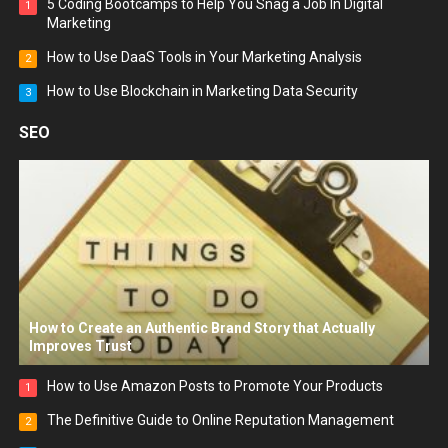
5 Coding Bootcamps to Help You Snag a Job In Digital
1
Marketing
How to Use DaaS Tools in Your Marketing Analysis
2
How to Use Blockchain in Marketing Data Security
3
SEO
How to Create an Authentic Brand Story that Actually
Improves Trust
How to Use Amazon Posts to Promote Your Products
1
The Definitive Guide to Online Reputation Management
2