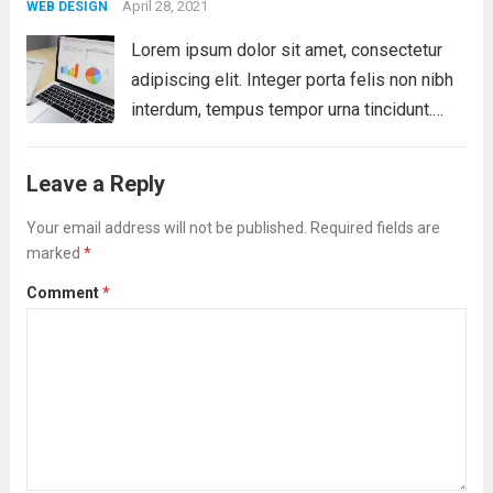
Vestibulum ante ipsum primis...
April 28, 2021
Read more
WEB DESIGN
Lorem ipsum dolor sit amet, consectetur
adipiscing elit. Integer porta felis non nibh
interdum, tempus tempor urna tincidunt.
Sed eget dictum tortor, vel malesuada
libero. Aliquam mattis diam at nunc
Leave a Reply
molestie, sit amet pulvinar dui tincidunt.
Vestibulum ante ipsum primis...
Your email address will not be published.
Required fields are
Read more
marked
*
Comment
*