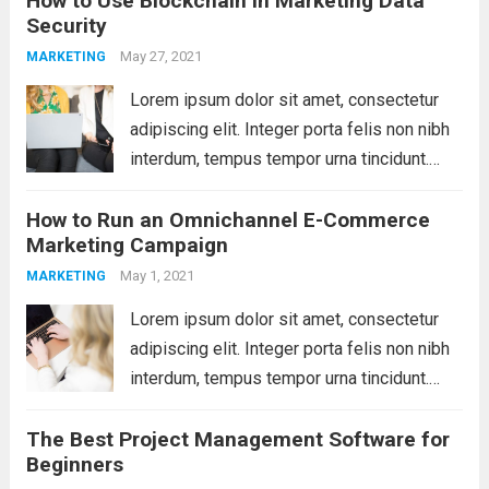
How to Use Blockchain in Marketing Data
Security
molestie, sit amet pulvinar dui tincidunt.
Vestibulum ante ipsum primis...
May 27, 2021
Read more
MARKETING
Lorem ipsum dolor sit amet, consectetur
adipiscing elit. Integer porta felis non nibh
interdum, tempus tempor urna tincidunt.
Sed eget dictum tortor, vel malesuada
How to Run an Omnichannel E-Commerce
libero. Aliquam mattis diam at nunc
Marketing Campaign
molestie, sit amet pulvinar dui tincidunt.
Vestibulum ante ipsum primis...
May 1, 2021
Read more
MARKETING
Lorem ipsum dolor sit amet, consectetur
adipiscing elit. Integer porta felis non nibh
interdum, tempus tempor urna tincidunt.
Sed eget dictum tortor, vel malesuada
The Best Project Management Software for
libero. Aliquam mattis diam at nunc
Beginners
molestie, sit amet pulvinar dui tincidunt.