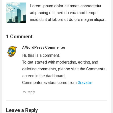
Lorem ipsum dolor sit amet, consectetur
adipiscing elit, sed do eiusmod tempor
incididunt ut labore et dolore magna aliqua.
Ut enim ad minim veniam, quis nostrud
exercitation ullamco laboris nisi ut aliquip
1 Comment
ex ea commodo consequat. Duis aute irure
dolor...
Read more
A WordPress Commenter
Hi, this is a comment.
To get started with moderating, editing, and
deleting comments, please visit the Comments
screen in the dashboard.
Commenter avatars come from
Gravatar
.
Reply
Leave a Reply