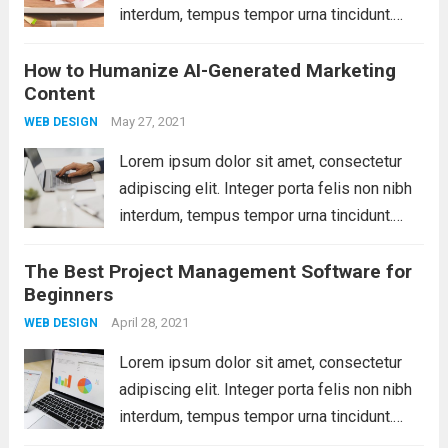
interdum, tempus tempor urna tincidunt.
Sed eget dictum tortor, vel malesuada
How to Humanize AI-Generated Marketing
libero. Aliquam mattis diam at nunc
Content
molestie, sit amet pulvinar dui tincidunt.
Vestibulum ante ipsum primis...
May 27, 2021
Read more
WEB DESIGN
Lorem ipsum dolor sit amet, consectetur
adipiscing elit. Integer porta felis non nibh
interdum, tempus tempor urna tincidunt.
Sed eget dictum tortor, vel malesuada
The Best Project Management Software for
libero. Aliquam mattis diam at nunc
Beginners
molestie, sit amet pulvinar dui tincidunt.
Vestibulum ante ipsum primis...
April 28, 2021
Read more
WEB DESIGN
Lorem ipsum dolor sit amet, consectetur
adipiscing elit. Integer porta felis non nibh
interdum, tempus tempor urna tincidunt.
Sed eget dictum tortor, vel malesuada