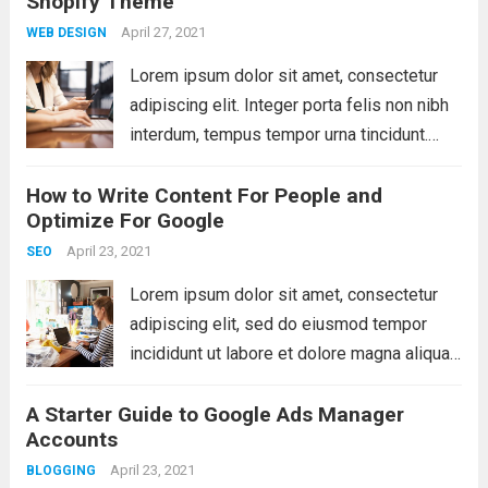
Shopify Theme
molestie, sit amet pulvinar dui tincidunt.
Vestibulum ante ipsum primis...
April 27, 2021
Read more
WEB DESIGN
Lorem ipsum dolor sit amet, consectetur
adipiscing elit. Integer porta felis non nibh
interdum, tempus tempor urna tincidunt.
Sed eget dictum tortor, vel malesuada
How to Write Content For People and
libero. Aliquam mattis diam at nunc
Optimize For Google
molestie, sit amet pulvinar dui tincidunt.
Vestibulum ante ipsum primis...
April 23, 2021
Read more
SEO
Lorem ipsum dolor sit amet, consectetur
adipiscing elit, sed do eiusmod tempor
incididunt ut labore et dolore magna aliqua.
Ut enim ad minim veniam, quis nostrud
A Starter Guide to Google Ads Manager
exercitation ullamco laboris nisi ut aliquip
Accounts
ex ea commodo consequat. Duis aute irure
dolor...
April 23, 2021
Read more
BLOGGING