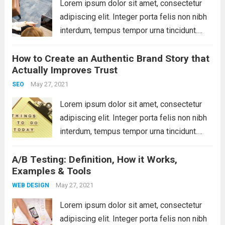
Lorem ipsum dolor sit amet, consectetur
adipiscing elit. Integer porta felis non nibh
interdum, tempus tempor urna tincidunt.
Sed eget dictum tortor, vel malesuada
How to Create an Authentic Brand Story that
libero. Aliquam mattis diam at nunc
Actually Improves Trust
molestie, sit amet pulvinar dui tincidunt.
Vestibulum ante ipsum primis...
May 27, 2021
Read more
SEO
Lorem ipsum dolor sit amet, consectetur
adipiscing elit. Integer porta felis non nibh
interdum, tempus tempor urna tincidunt.
Sed eget dictum tortor, vel malesuada
A/B Testing: Definition, How it Works,
libero. Aliquam mattis diam at nunc
Examples & Tools
molestie, sit amet pulvinar dui tincidunt.
Vestibulum ante ipsum primis...
May 27, 2021
Read more
WEB DESIGN
Lorem ipsum dolor sit amet, consectetur
adipiscing elit. Integer porta felis non nibh