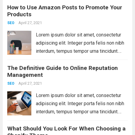
How to Use Amazon Posts to Promote Your
libero. Aliquam mattis diam at nunc
Products
molestie, sit amet pulvinar dui tincidunt.
Vestibulum ante ipsum primis...
April 27, 2021
Read more
SEO
Lorem ipsum dolor sit amet, consectetur
adipiscing elit. Integer porta felis non nibh
interdum, tempus tempor urna tincidunt.
Sed eget dictum tortor, vel malesuada
The Definitive Guide to Online Reputation
libero. Aliquam mattis diam at nunc
Management
molestie, sit amet pulvinar dui tincidunt.
Vestibulum ante ipsum primis...
April 27, 2021
Read more
SEO
Lorem ipsum dolor sit amet, consectetur
adipiscing elit. Integer porta felis non nibh
interdum, tempus tempor urna tincidunt.
Sed eget dictum tortor, vel malesuada
What Should You Look For When Choosing a
libero. Aliquam mattis diam at nunc