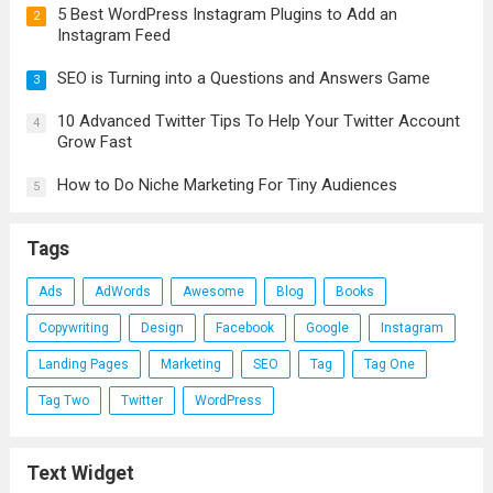
5 Best WordPress Instagram Plugins to Add an
2
Instagram Feed
SEO is Turning into a Questions and Answers Game
3
10 Advanced Twitter Tips To Help Your Twitter Account
4
Grow Fast
How to Do Niche Marketing For Tiny Audiences
5
Tags
Ads
AdWords
Awesome
Blog
Books
Copywriting
Design
Facebook
Google
Instagram
Landing Pages
Marketing
SEO
Tag
Tag One
Tag Two
Twitter
WordPress
Text Widget