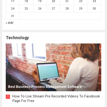
17
18
19
20
21
22
23
24
25
26
27
28
29
30
31
« MAY
Technology
Best Business Process Management Software
How To Live Stream Pre Recorded Videos To Facebook
1
Page For Free