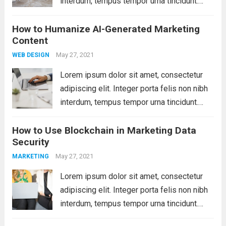
interdum, tempus tempor urna tincidunt.
Sed eget dictum tortor, vel malesuada
How to Humanize AI-Generated Marketing
libero. Aliquam mattis diam at nunc
Content
molestie, sit amet pulvinar dui tincidunt.
Vestibulum ante ipsum primis...
May 27, 2021
Read more
WEB DESIGN
Lorem ipsum dolor sit amet, consectetur
adipiscing elit. Integer porta felis non nibh
interdum, tempus tempor urna tincidunt.
Sed eget dictum tortor, vel malesuada
How to Use Blockchain in Marketing Data
libero. Aliquam mattis diam at nunc
Security
molestie, sit amet pulvinar dui tincidunt.
Vestibulum ante ipsum primis...
May 27, 2021
Read more
MARKETING
Lorem ipsum dolor sit amet, consectetur
adipiscing elit. Integer porta felis non nibh
interdum, tempus tempor urna tincidunt.
Sed eget dictum tortor, vel malesuada