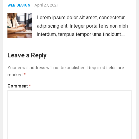
Vestibulum ante ipsum primis...
April 27, 2021
Read more
WEB DESIGN
Lorem ipsum dolor sit amet, consectetur
adipiscing elit. Integer porta felis non nibh
interdum, tempus tempor urna tincidunt.
Sed eget dictum tortor, vel malesuada
libero. Aliquam mattis diam at nunc
Leave a Reply
molestie, sit amet pulvinar dui tincidunt.
Vestibulum ante ipsum primis...
Your email address will not be published.
Required fields are
Read more
marked
*
Comment
*