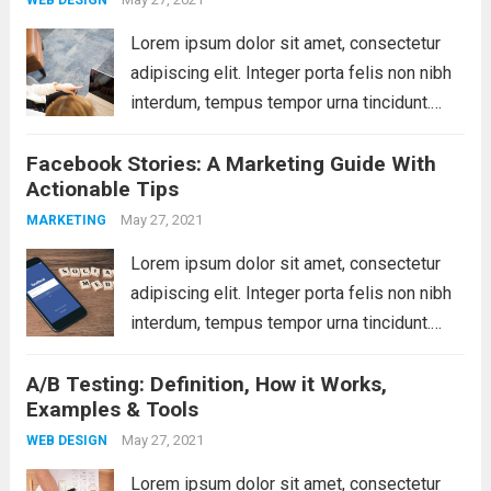
WEB DESIGN
Lorem ipsum dolor sit amet, consectetur
adipiscing elit. Integer porta felis non nibh
interdum, tempus tempor urna tincidunt.
Sed eget dictum tortor, vel malesuada
Facebook Stories: A Marketing Guide With
libero. Aliquam mattis diam at nunc
Actionable Tips
molestie, sit amet pulvinar dui tincidunt.
Vestibulum ante ipsum primis...
May 27, 2021
Read more
MARKETING
Lorem ipsum dolor sit amet, consectetur
adipiscing elit. Integer porta felis non nibh
interdum, tempus tempor urna tincidunt.
Sed eget dictum tortor, vel malesuada
A/B Testing: Definition, How it Works,
libero. Aliquam mattis diam at nunc
Examples & Tools
molestie, sit amet pulvinar dui tincidunt.
Vestibulum ante ipsum primis...
May 27, 2021
Read more
WEB DESIGN
Lorem ipsum dolor sit amet, consectetur