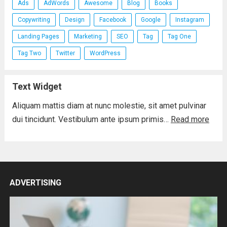
Ads
AdWords
Awesome
Blog
Books
Copywriting
Design
Facebook
Google
Instagram
Landing Pages
Marketing
SEO
Tag
Tag One
Tag Two
Twitter
WordPress
Text Widget
Aliquam mattis diam at nunc molestie, sit amet pulvinar
dui tincidunt. Vestibulum ante ipsum primis…
Read more
ADVERTISING