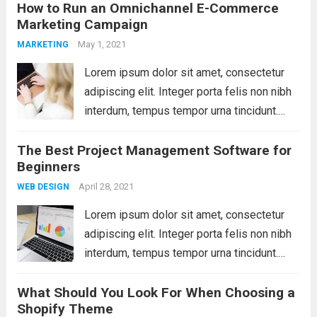
How to Run an Omnichannel E-Commerce
libero. Aliquam mattis diam at nunc
Marketing Campaign
molestie, sit amet pulvinar dui tincidunt.
Vestibulum ante ipsum primis...
May 1, 2021
Read more
MARKETING
Lorem ipsum dolor sit amet, consectetur
adipiscing elit. Integer porta felis non nibh
interdum, tempus tempor urna tincidunt.
Sed eget dictum tortor, vel malesuada
The Best Project Management Software for
libero. Aliquam mattis diam at nunc
Beginners
molestie, sit amet pulvinar dui tincidunt.
Vestibulum ante ipsum primis...
April 28, 2021
Read more
WEB DESIGN
Lorem ipsum dolor sit amet, consectetur
adipiscing elit. Integer porta felis non nibh
interdum, tempus tempor urna tincidunt.
Sed eget dictum tortor, vel malesuada
What Should You Look For When Choosing a
libero. Aliquam mattis diam at nunc
Shopify Theme
molestie, sit amet pulvinar dui tincidunt.