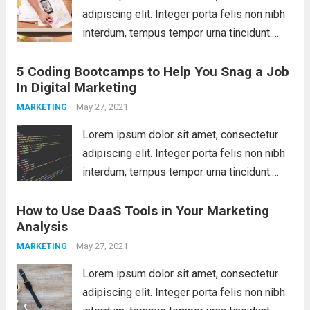
adipiscing elit. Integer porta felis non nibh
interdum, tempus tempor urna tincidunt.
Sed eget dictum tortor, vel malesuada
5 Coding Bootcamps to Help You Snag a Job
libero. Aliquam mattis diam at nunc
In Digital Marketing
molestie, sit amet pulvinar dui tincidunt.
Vestibulum ante ipsum primis...
May 27, 2021
Read more
MARKETING
Lorem ipsum dolor sit amet, consectetur
adipiscing elit. Integer porta felis non nibh
interdum, tempus tempor urna tincidunt.
Sed eget dictum tortor, vel malesuada
How to Use DaaS Tools in Your Marketing
libero. Aliquam mattis diam at nunc
Analysis
molestie, sit amet pulvinar dui tincidunt.
Vestibulum ante ipsum primis...
May 27, 2021
Read more
MARKETING
Lorem ipsum dolor sit amet, consectetur
adipiscing elit. Integer porta felis non nibh