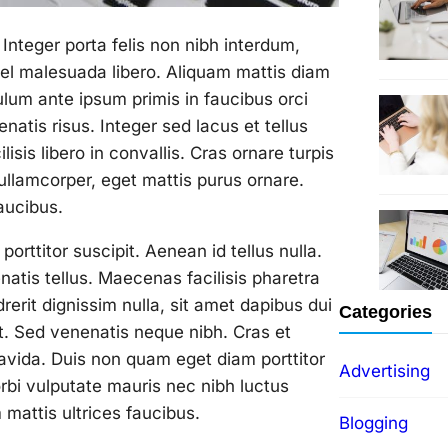
 Integer porta felis non nibh interdum,
vel malesuada libero. Aliquam mattis diam
bulum ante ipsum primis in faucibus orci
natis risus. Integer sed lacus et tellus
sis libero in convallis. Cras ornare turpis
r ullamcorper, eget mattis purus ornare.
aucibus.
orttitor suscipit. Aenean id tellus nulla.
natis tellus. Maecenas facilisis pharetra
erit dignissim nulla, sit amet dapibus dui
Categories
t. Sed venenatis neque nibh. Cras et
ravida. Duis non quam eget diam porttitor
Advertising
orbi vulputate mauris nec nibh luctus
mattis ultrices faucibus.
Blogging