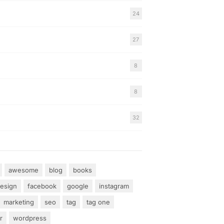
24
27
8
8
32
awesome
blog
books
esign
facebook
google
instagram
marketing
seo
tag
tag one
r
wordpress