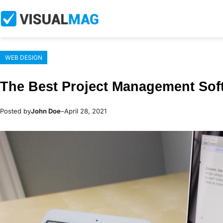
Skip
to
content
WEB DESIGN
The Best Project Management Sof
Posted by
John Doe
–
April 28, 2021