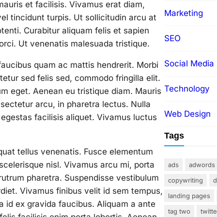
mauris et facilisis. Vivamus erat diam,
Marketing
tincidunt turpis. Ut sollicitudin arcu at
tenti. Curabitur aliquam felis et sapien
SEO
 orci. Ut venenatis malesuada tristique.
Social Media
 faucibus quam ac mattis hendrerit. Morbi
etur sed felis sed, commodo fringilla elit.
Technology
um eget. Aenean eu tristique diam. Mauris
ectetur arcu, in pharetra lectus. Nulla
Web Design
t egestas facilisis aliquet. Vivamus luctus
Tags
equat tellus venenatis. Fusce elementum
 scelerisque nisl. Vivamus arcu mi, porta
ads
adwords
i rutrum pharetra. Suspendisse vestibulum
copywriting
d
diet. Vivamus finibus velit id sem tempus,
landing pages
 id ex gravida faucibus. Aliquam a ante
tag two
twitte
elis facilisis enim porta lobortis. Aenean