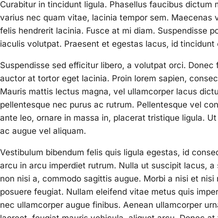
Curabitur in tincidunt ligula. Phasellus faucibus dictum 
varius nec quam vitae, lacinia tempor sem. Maecenas vel 
felis hendrerit lacinia. Fusce at mi diam. Suspendisse po
iaculis volutpat. Praesent et egestas lacus, id tincidunt
Suspendisse sed efficitur libero, a volutpat orci. Donec
auctor at tortor eget lacinia. Proin lorem sapien, consect
Mauris mattis lectus magna, vel ullamcorper lacus dict
pellentesque nec purus ac rutrum. Pellentesque vel cons
ante leo, ornare in massa in, placerat tristique ligula. U
ac augue vel aliquam.
Vestibulum bibendum felis quis ligula egestas, id cons
arcu in arcu imperdiet rutrum. Nulla ut suscipit lacus, a
non nisi a, commodo sagittis augue. Morbi a nisi et nis
posuere feugiat. Nullam eleifend vitae metus quis imper
nec ullamcorper augue finibus. Aenean ullamcorper urna
laoreet, feugiat mauris vehicula, aliquet arcu. Donec at f