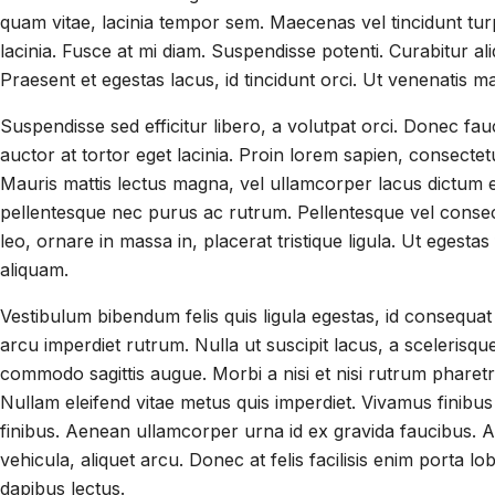
quam vitae, lacinia tempor sem. Maecenas vel tincidunt turpis
lacinia. Fusce at mi diam. Suspendisse potenti. Curabitur ali
Praesent et egestas lacus, id tincidunt orci. Ut venenatis ma
Suspendisse sed efficitur libero, a volutpat orci. Donec fa
auctor at tortor eget lacinia. Proin lorem sapien, consectetu
Mauris mattis lectus magna, vel ullamcorper lacus dictum e
pellentesque nec purus ac rutrum. Pellentesque vel consect
leo, ornare in massa in, placerat tristique ligula. Ut egestas
aliquam.
Vestibulum bibendum felis quis ligula egestas, id consequa
arcu imperdiet rutrum. Nulla ut suscipit lacus, a scelerisqu
commodo sagittis augue. Morbi a nisi et nisi rutrum pharet
Nullam eleifend vitae metus quis imperdiet. Vivamus finibu
finibus. Aenean ullamcorper urna id ex gravida faucibus. A
vehicula, aliquet arcu. Donec at felis facilisis enim porta l
dapibus lectus.