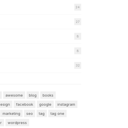
24
27
8
8
32
awesome
blog
books
esign
facebook
google
instagram
marketing
seo
tag
tag one
er
wordpress