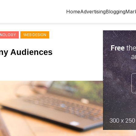
Home
Advertising
Blogging
Mark
NOLOGY
WEB DESIGN
iny Audiences