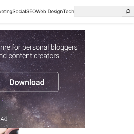
Search
eting
Social
SEO
Web Design
Tech