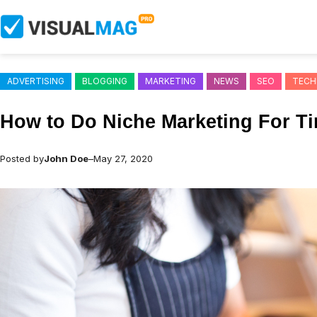
Skip
to
content
ADVERTISING
BLOGGING
MARKETING
NEWS
SEO
TECH
How to Do Niche Marketing For T
Posted by
John Doe
–
May 27, 2020