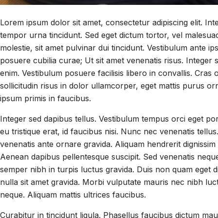
Lorem ipsum dolor sit amet, consectetur adipiscing elit. In
tempor urna tincidunt. Sed eget dictum tortor, vel malesua
molestie, sit amet pulvinar dui tincidunt. Vestibulum ante ip
posuere cubilia curae; Ut sit amet venenatis risus. Integer 
enim. Vestibulum posuere facilisis libero in convallis. Cras 
sollicitudin risus in dolor ullamcorper, eget mattis purus 
ipsum primis in faucibus.
Integer sed dapibus tellus. Vestibulum tempus orci eget port
eu tristique erat, id faucibus nisi. Nunc nec venenatis tellu
venenatis ante ornare gravida. Aliquam hendrerit dignissim 
Aenean dapibus pellentesque suscipit. Sed venenatis neque 
semper nibh in turpis luctus gravida. Duis non quam eget di
nulla sit amet gravida. Morbi vulputate mauris nec nibh lu
neque. Aliquam mattis ultrices faucibus.
Curabitur in tincidunt ligula. Phasellus faucibus dictum maur