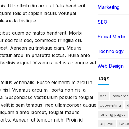
. Ut sollicitudin arcu at felis hendrerit
Marketing
quam felis et sapien iaculis volutpat.
lesuada tristique.
SEO
ucibus quam ac mattis hendrerit. Morbi
Social Media
r sed felis sed, commodo fringilla elit.
get. Aenean eu tristique diam. Mauris
Technology
etur arcu, in pharetra lectus. Nulla ante
 facilisis aliquet. Vivamus luctus ac augue vel
Web Design
Tags
t tellus venenatis. Fusce elementum arcu in
e nisl. Vivamus arcu mi, porta non nisi a,
ads
adwords
ra. Suspendisse vestibulum posuere feugiat.
s velit id sem tempus, nec ullamcorper augue
copywriting
d
liquam a ante laoreet, feugiat mauris
landing pages
obortis. Aenean ut tempor nibh. Proin id
tag two
twitt