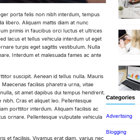
teger porta felis non nibh interdum, tempus
da libero. Aliquam mattis diam at nunc
sum primis in faucibus orci luctus et ultrices
sed lacus et tellus vehicula interdum ut eget
ornare turpis eget sagittis vestibulum. Nulla
ornare. Interdum et malesuada fames ac ante
titor suscipit. Aenean id tellus nulla. Mauris
s. Maecenas facilisis pharetra urna, vitae
nulla, sit amet dapibus dui tempus hendrerit.
Categories
nibh. Cras et aliquet leo. Pellentesque
am porttitor interdum. Aliquam facilisis ac
Advertising
ctus ornare. Pellentesque vulputate vehicula
Blogging
is et facilisis. Vivamus erat diam, varius nec