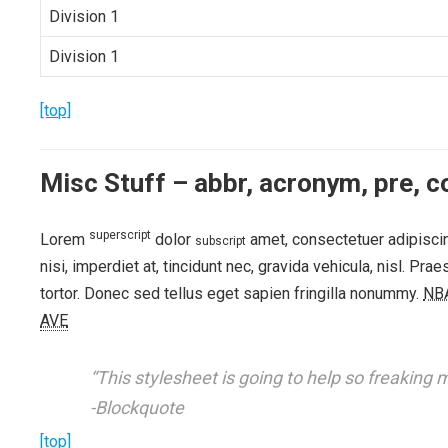
Division 1
Division 1
[top]
Misc Stuff – abbr, acronym, pre, co
superscript
Lorem
dolor
amet, consectetuer adipiscin
subscript
nisi, imperdiet at, tincidunt nec, gravida vehicula, nisl. 
tortor. Donec sed tellus eget sapien fringilla nonummy.
NB
AVE
“This stylesheet is going to help so freaking 
-Blockquote
[top]