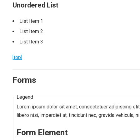
Unordered List
List Item 1
List Item 2
List Item 3
[top]
Forms
Legend
Lorem ipsum dolor sit amet, consectetuer adipiscing elit
libero nisi, imperdiet at, tincidunt nec, gravida vehicula
Form Element