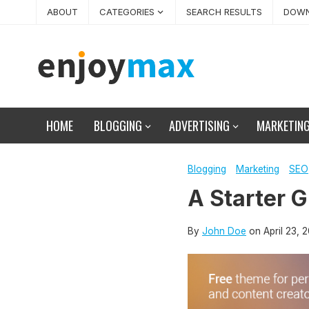
Skip
ABOUT
CATEGORIES
SEARCH RESULTS
DOWN
to
content
HOME
BLOGGING
ADVERTISING
MARKETIN
Blogging
Marketing
SEO
A Starter 
By
John Doe
on
April 23, 