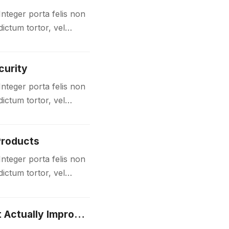
Integer porta felis non
ictum tortor, vel
 sit amet…
curity
Integer porta felis non
ictum tortor, vel
 sit amet…
Products
Integer porta felis non
ictum tortor, vel
 sit amet…
How to Create an Authentic Brand Story that Actually Improves Trust