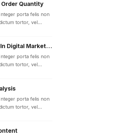
 Order Quantity
Integer porta felis non
ictum tortor, vel
 sit amet…
5 Coding Bootcamps to Help You Snag a Job In Digital Marketing
Integer porta felis non
ictum tortor, vel
 sit amet…
alysis
Integer porta felis non
ictum tortor, vel
 sit amet…
ontent