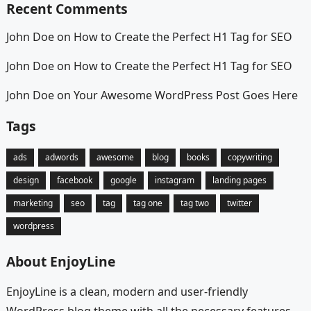
Recent Comments
John Doe
on
How to Create the Perfect H1 Tag for SEO
John Doe
on
How to Create the Perfect H1 Tag for SEO
John Doe
on
Your Awesome WordPress Post Goes Here
Tags
ads
adwords
awesome
blog
books
copywriting
design
facebook
google
instagram
landing pages
marketing
seo
tag
tag one
tag two
twitter
wordpress
About EnjoyLine
EnjoyLine is a clean, modern and user-friendly
WordPress blog theme with all the necessary features