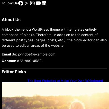
Facebook
X
Instagram
YouTube
LinkedIn
Follow Us
About Us
A block theme is a WordPress theme with templates entirely
composed of blocks. Therefore, in addition to the content of
different post types (pages, posts, etc.), the block editor can also
be used to edit all areas of the website.
Email Us:
johndoe@example.com
Contact:
823-899-4582
Editor Picks
The Best Websites to Make Your Own Whiteboard
Videos