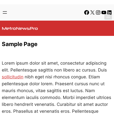
Skip
Skip
Facebook
X
Instagra
YouTu
Lin
to
to
content
content
Sample Page
Lorem ipsum dolor sit amet, consectetur adipiscing
elit. Pellentesque sagittis non libero ac cursus. Duis
sollicitudin
nibh eget nisi rhoncus congue. Etiam
pellentesque dolor lorem. Praesent cursus nunc ut
mauris rhoncus, vitae sagittis est luctus. Nam
elementum iaculis commodo. Morbi imperdiet ultrices
libero hendrerit venenatis. Curabitur sit amet auctor
eros. Phasellus at venenatis eros. Pellentesque