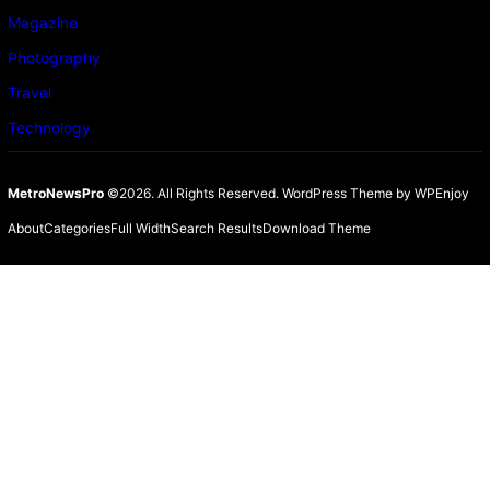
Magazine
Photography
Travel
Technology
MetroNewsPro
©2026. All Rights Reserved.
WordPress Theme
by
WPEnjoy
About
Categories
Full Width
Search Results
Download Theme