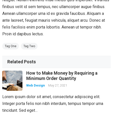
finibus velit id sem tempus, nec ullamcorper augue finibus.
Aenean ullamcorper urna id ex gravida faucibus. Aliquam a
ante laoreet, feugiat mauris vehicula, aliquet arcu. Donec at
felis facilisis enim porta lobortis. Aenean ut tempor nibh.
Proin id dapibus lectus.
Tag One
Tag Two
Related Posts
How to Make Money by Requiring a
Minimum Order Quantity
Web Design
May 27, 2021
Lorem ipsum dolor sit amet, consectetur adipiscing elit.
Integer porta felis non nibh interdum, tempus tempor urna
tincidunt. Sed eget…