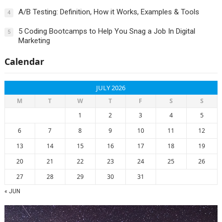
A/B Testing: Definition, How it Works, Examples & Tools
4
5 Coding Bootcamps to Help You Snag a Job In Digital
5
Marketing
Calendar
JULY 2026
M
T
W
T
F
S
S
1
2
3
4
5
6
7
8
9
10
11
12
13
14
15
16
17
18
19
20
21
22
23
24
25
26
27
28
29
30
31
« JUN