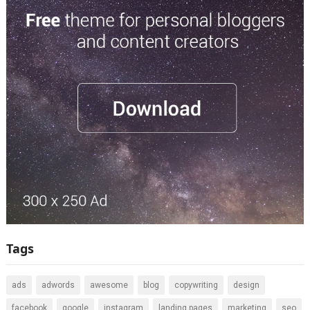
Tags
ads
adwords
awesome
blog
copywriting
design
facebook
google
instagram
landing pages
marketing
seo