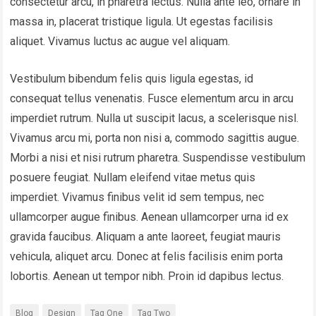
consectetur arcu, in pharetra lectus. Nulla ante leo, ornare in
massa in, placerat tristique ligula. Ut egestas facilisis
aliquet. Vivamus luctus ac augue vel aliquam.
Vestibulum bibendum felis quis ligula egestas, id
consequat tellus venenatis. Fusce elementum arcu in arcu
imperdiet rutrum. Nulla ut suscipit lacus, a scelerisque nisl.
Vivamus arcu mi, porta non nisi a, commodo sagittis augue.
Morbi a nisi et nisi rutrum pharetra. Suspendisse vestibulum
posuere feugiat. Nullam eleifend vitae metus quis
imperdiet. Vivamus finibus velit id sem tempus, nec
ullamcorper augue finibus. Aenean ullamcorper urna id ex
gravida faucibus. Aliquam a ante laoreet, feugiat mauris
vehicula, aliquet arcu. Donec at felis facilisis enim porta
lobortis. Aenean ut tempor nibh. Proin id dapibus lectus.
Blog
Design
Tag One
Tag Two