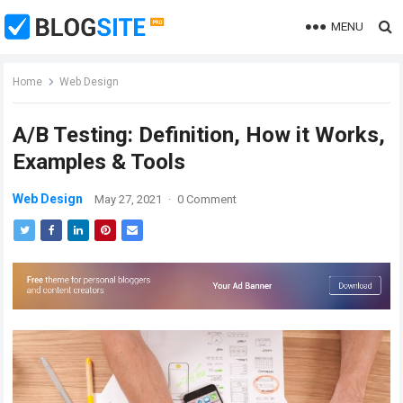
MENU
Home
Web Design
A/B Testing: Definition, How it Works,
Examples & Tools
Web Design
May 27, 2021
·
0 Comment