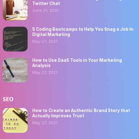
Twitter Chat
June 21, 2021
5 Coding Bootcamps to Help You Snag a Job In
Digital Marketing
May 27, 2021
How to Use DaaS Tools in Your Marketing
Analysis
May 27, 2021
SEO
How to Create an Authentic Brand Story that
Actually Improves Trust
May 27, 2021