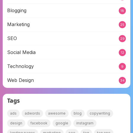
Blogging
18
Marketing
25
SEO
29
Social Media
12
Technology
9
Web Design
34
Tags
ads
adwords
awesome
blog
copywriting
design
facebook
google
instagram
landing pages
marketing
seo
tag
tag one